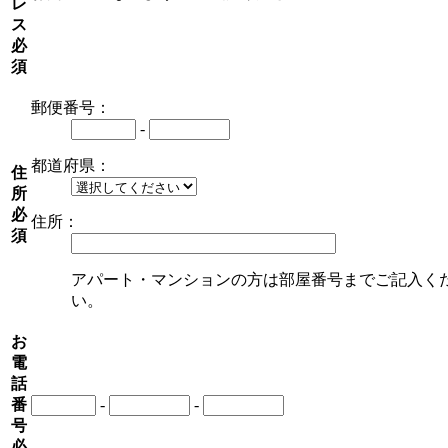
レ
ス
必
須
郵便番号：
-
都道府県：
住
所
必
住所：
須
アパート・マンションの方は部屋番号までご記入く
い。
お
電
話
番
-
-
号
必