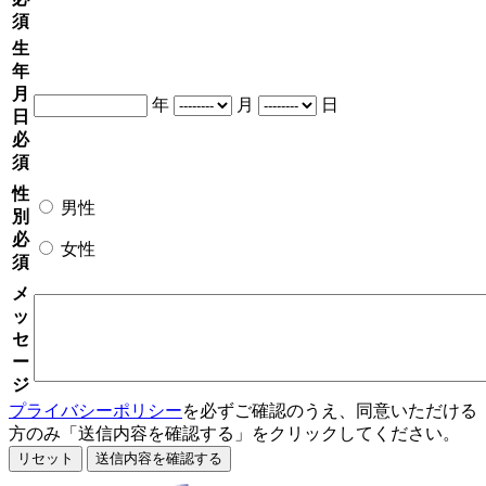
須
生
年
月
年
月
日
日
必
須
性
男性
別
必
女性
須
メ
ッ
セ
ー
ジ
プライバシーポリシー
を必ずご確認のうえ、同意いただける
方のみ「送信内容を確認する」をクリックしてください。