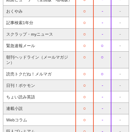
○
-
-
おくやみ
○
-
-
記事検索1年分
○
-
-
スクラップ・myニュース
○
○
-
緊急速報メール
○
○
-
朝刊ヘッドライン（メールマガジ
ン）
○
○
-
読売トクだね！メルマガ
○
-
-
日刊！ポケモン
○
-
-
ちょい読み英語
○
-
-
連載小説
○
-
-
Webコラム
○
-
-
巨人プレミアム