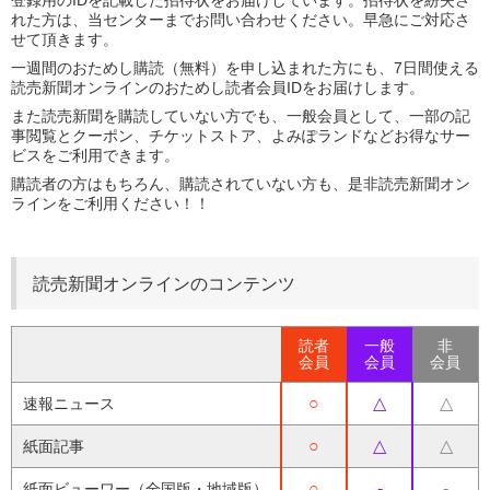
登録用のIDを記載した招待状をお届けしています。招待状を紛失さ
れた方は、当センターまでお問い合わせください。早急にご対応さ
せて頂きます。
一週間のおためし購読（無料）を申し込まれた方にも、7日間使える
読売新聞オンラインのおためし読者会員IDをお届けします。
また読売新聞を購読していない方でも、一般会員として、一部の記
事閲覧とクーポン、チケットストア、よみぽランドなどお得なサー
ビスをご利用できます。
購読者の方はもちろん、購読されていない方も、是非読売新聞オン
ラインをご利用ください！！
読売新聞オンラインのコンテンツ
読者
一般
非
会員
会員
会員
○
△
△
速報ニュース
○
△
△
紙面記事
○
-
-
紙面ビューワー（全国版・地域版）