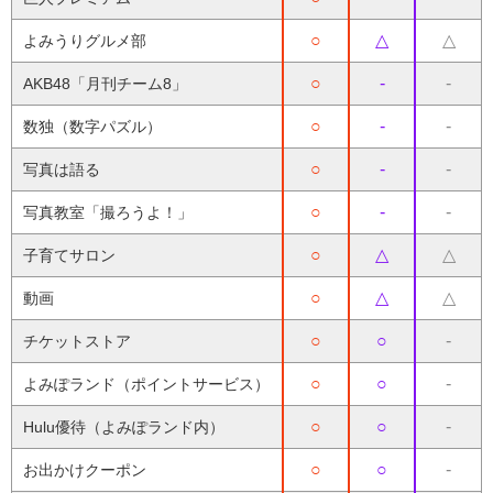
○
△
△
よみうりグルメ部
○
-
-
AKB48「月刊チーム8」
○
-
-
数独（数字パズル）
○
-
-
写真は語る
○
-
-
写真教室「撮ろうよ！」
○
△
△
子育てサロン
○
△
△
動画
○
○
-
チケットストア
○
○
-
よみぽランド（ポイントサービス）
○
○
-
Hulu優待（よみぽランド内）
○
○
-
お出かけクーポン